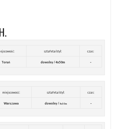
H.
ejscowość:
sztafeta/styl:
czas:
Toruń
dowolny / 4x50m
–
miejscowość:
sztafeta/styl:
czas:
Warszawa
dowolny /
–
4x50m