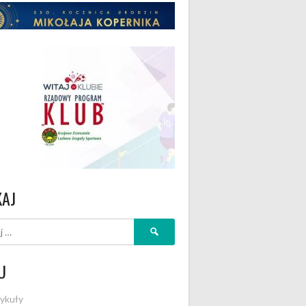
KAJ
Szukaj:
U
ykuły