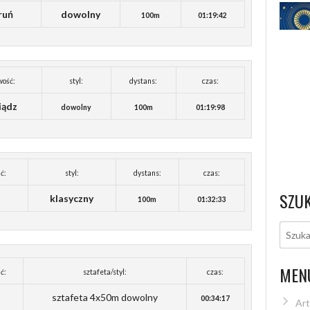
ruń
dowolny
100m
01:19:42
wość:
styl:
dystans:
czas:
iądz
dowolny
100m
01:19:98
ć:
styl:
dystans:
czas:
SZU
klasyczny
100m
01:32:33
MEN
ć:
sztafeta/styl:
czas:
sztafeta 4x50m dowolny
00:34:17
Art