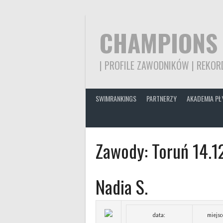
Skip
to
content
CHAMPIONS
| PROFILE ZAWODNIKÓW | REKORD
SWIMRANKINGS
PARTNERZY
AKADEMIA PŁ
Zawody:
Toruń 14.1
Nadia S.
data:
miejsc