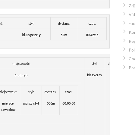
Zdj
Vi
Fa
ć:
styl:
dystans:
czas:
Kon
klasyczny
50m
00:42:15
Re
Pol
Co
miejscowość:
styl:
dystans:
czas
Po
klasyczny
50m
00:45
Grudziądz
miejscowość:
styl:
dystans:
czas:
miejsce
wpisz_styl
000m
00:00:00
zawodów