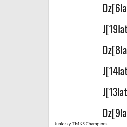
Dz[6la
J[19la
Dz[8la
J[14la
J[13lat
Dz[9la
Juniorzy TMKS Champions