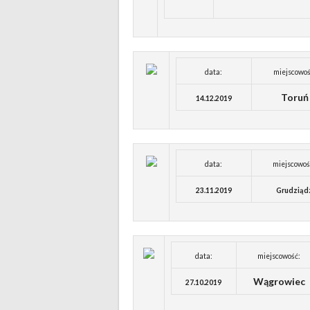
data:
miejscowoś
Toruń
14.12.2019
data:
miejscowoś
23.11.2019
Grudziąd
data:
miejscowość:
Wągrowiec
27.10.2019