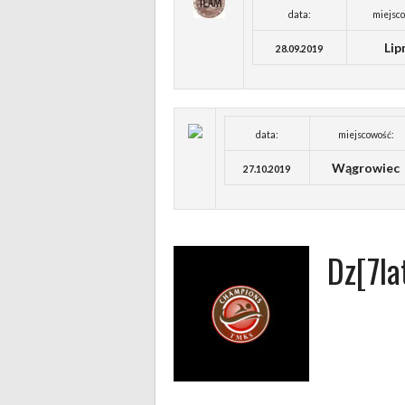
data:
miejsco
Lip
28.09.2019
data:
miejscowość:
Wągrowiec
27.10.2019
Dz[7la