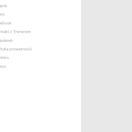
ęcia
deo
cebook
takt z Trenerem
gulamin
ityka prywatności
okies
:
moc
:03