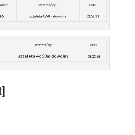
wość:
sztafeta/styl:
czas:
no
sztafeta 4x50m dowolny
02:52:31
sztafeta/styl:
czas:
sztafeta 4x 50m dowolny
02:22:62
t]