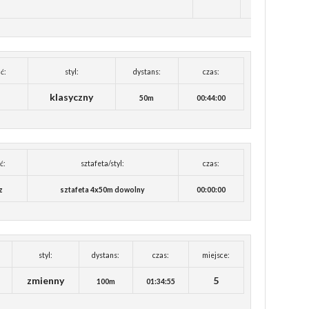
ć:
styl:
dystans:
czas:
klasyczny
50m
00:44:00
ć:
sztafeta/styl:
czas:
z
sztafeta 4x50m dowolny
00:00:00
styl:
dystans:
czas:
miejsce:
zmienny
5
100m
01:34:55