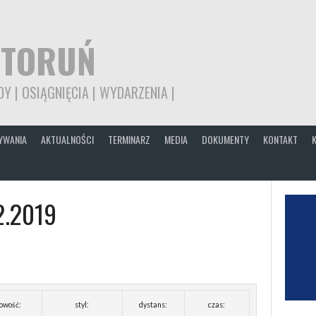
 TORUŃ
Y | OSIĄGNIĘCIA | WYDARZENIA |
YWANIA
AKTUALNOŚCI
TERMINARZ
MEDIA
DOKUMENTY
KONTAKT
2.2019
owość:
styl:
dystans:
czas: