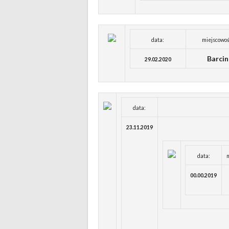
data:
miejscowoś
Barcin
29.02.2020
data:
23.11.2019
data:
00.00.2019