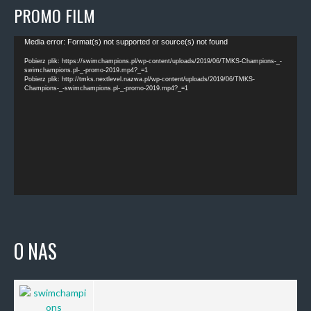
PROMO FILM
Odtwarzacz
Media error: Format(s) not supported or source(s) not found
video
Pobierz plik: https://swimchampions.pl/wp-content/uploads/2019/06/TMKS-Champions-_-
swimchampions.pl-_-promo-2019.mp4?_=1
Pobierz plik: http://tmks.nextlevel.nazwa.pl/wp-content/uploads/2019/06/TMKS-
Champions-_-swimchampions.pl-_-promo-2019.mp4?_=1
O NAS