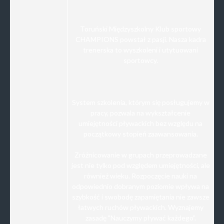
Toruński Międzyszkolny Klub sportowy
CHAMPIONS powstał z pasji. Nasza kadra
trenerska to wyszkoleni i utytuowani
sportowcy.
System szkolenia, którym się posługujemy w
pracy, pozwala na wykształcenie
umiejętności pływackich bez względu na
początkowy stopień zaawansowania.
Zróżnicowanie w grupach przeprowadzane
jest nie tylko pod względem umiejętności, ale
również wieku. Rozpoczęcie nauki na
odpowiednio dobranym poziomie wpływa na
szybkość i swobodę zapamiętania nie zawsze
łatwych ruchów pływackich. Wyznajemy
zasadę "Nauczymy pływać każdego”.