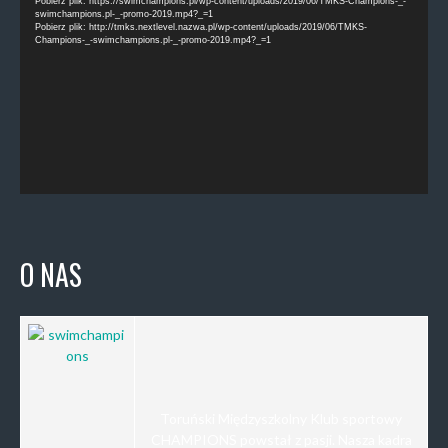
Pobierz plik: https://swimchampions.pl/wp-content/uploads/2019/06/TMKS-Champions-_-
swimchampions.pl-_-promo-2019.mp4?_=1
Pobierz plik: http://tmks.nextlevel.nazwa.pl/wp-content/uploads/2019/06/TMKS-
Champions-_-swimchampions.pl-_-promo-2019.mp4?_=1
O NAS
Toruński Międzyszkolny Klub sportowy
CHAMPIONS powstał z pasji. Nasza kadra