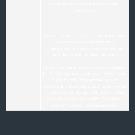
trenerska to wyszkoleni i utytuowani
sportowcy.
System szkolenia, którym się posługujemy w
pracy, pozwala na wykształcenie
umiejętności pływackich bez względu na
początkowy stopień zaawansowania.
Zróżnicowanie w grupach przeprowadzane
jest nie tylko pod względem umiejętności, ale
również wieku. Rozpoczęcie nauki na
odpowiednio dobranym poziomie wpływa na
szybkość i swobodę zapamiętania nie zawsze
łatwych ruchów pływackich. Wyznajemy
zasadę "Nauczymy pływać każdego”.