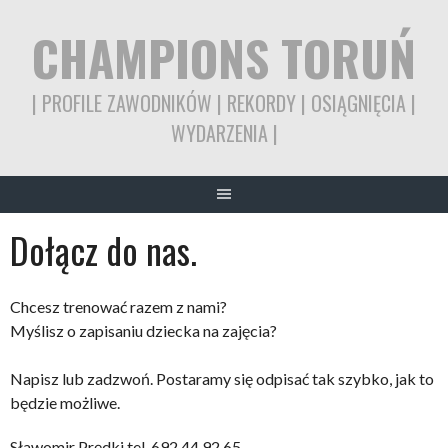
Skip
CHAMPIONS TORUŃ
to
content
| PROFILE ZAWODNIKÓW | REKORDY | OSIĄGNIĘCIA |
WYDARZENIA |
Dołącz do nas.
Chcesz trenować
razem
z
nami
?
Myślisz o
zapisaniu
dziecka
na
zajęcia?
Napisz lub zadzwoń. Postaramy się odpisać tak szybko, jak to
będzie możliwe.
Sławomir Prędki tel. 692 44 92 65