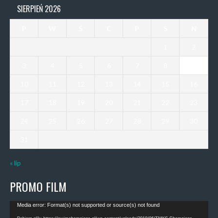
SIERPIEŃ 2026
P
W
Ś
C
P
S
N
1
2
3
4
5
6
7
8
9
10
11
12
13
14
15
16
17
18
19
20
21
22
23
24
25
26
27
28
29
30
31
« lip
PROMO FILM
Odtwarzacz
Media error: Format(s) not supported or source(s) not found
video