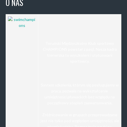
O NAS
Toruński Międzyszkolny Klub sportowy
CHAMPIONS powstał z pasji. Nasza kadra
trenerska to wyszkoleni i utytuowani
sportowcy.
System szkolenia, którym się posługujemy w
pracy, pozwala na wykształcenie
umiejętności pływackich bez względu na
początkowy stopień zaawansowania.
Zróżnicowanie w grupach przeprowadzane
jest nie tylko pod względem umiejętności, ale
również wieku. Rozpoczęcie nauki na