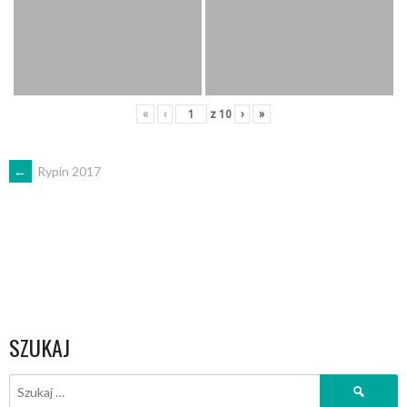
«
‹
z
10
›
»
POST
←
Rypin 2017
NAVIGATION
SZUKAJ
Szukaj: