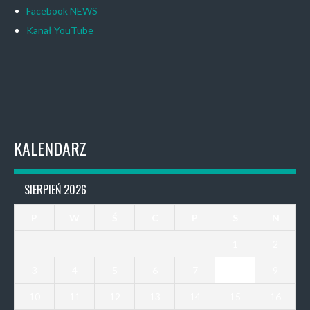
Facebook NEWS
Kanał YouTube
KALENDARZ
SIERPIEŃ 2026
P
W
Ś
C
P
S
N
1
2
3
4
5
6
7
8
9
10
11
12
13
14
15
16