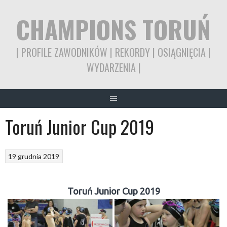
Skip
CHAMPIONS TORUŃ
to
content
| PROFILE ZAWODNIKÓW | REKORDY | OSIĄGNIĘCIA |
WYDARZENIA |
Toruń Junior Cup 2019
19 grudnia 2019
Toruń Junior Cup 2019