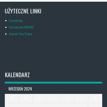
UŻYTECZNE LINKI
Livetimig
Facebook NEWS
Kanał YouTube
KALENDARZ
WRZESIEŃ 2024
P
W
Ś
C
P
S
N