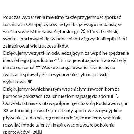
Podczas wydarzenia mieliśmy także przyjemność spotkać
toruńskich Olimpijczyków, w tym brązowego medalistę w
wioślarstwie Mirosława Ziętarskiego 🥉, który dzielił się
swoimi sportowymi doświadczeniami z igrzysk olimpijskich i
zainspirował wielu uczestników.
Dziękujemy wszystkim odwiedzającym za wspólne spędzenie
niedzielnego popołudnia ⛅. Emocje, entuzjazm i radość były
nie do opisania! 🎊 Wasze zaangażowanie i uśmiechy na
twarzach sprawiły, że to wydarzenie było naprawdę
wyjątkowe. 💖
Dziękujemy również naszym wspaniałym zawodnikom za
pomoc w pokazach i za ich niezłomną pasję do sportu! 💪
Od wielu lat nasz klub współpracuje z Szkołą Podstawową nr
32 w Toruniu, prowadząc oddziały sportowe w dyscyplinie
pływanie. To dla nas ogromna radość, że możemy wspólnie
rozwijać młode talenty i inspirować przyszłe pokolenia
sportowców! 🤝🏊‍♀️