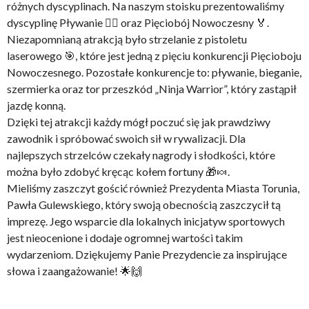
różnych dyscyplinach. Na naszym stoisku prezentowaliśmy
dyscyplinę Pływanie 🏊‍♂️ oraz Pięciobój Nowoczesny 🏅.
Niezapomnianą atrakcją było strzelanie z pistoletu
laserowego 🎯, które jest jedną z pięciu konkurencji Pięcioboju
Nowoczesnego. Pozostałe konkurencje to: pływanie, bieganie,
szermierka oraz tor przeszkód „Ninja Warrior”, który zastąpił
jazdę konną.
Dzięki tej atrakcji każdy mógł poczuć się jak prawdziwy
zawodnik i spróbować swoich sił w rywalizacji. Dla
najlepszych strzelców czekały nagrody i słodkości, które
można było zdobyć kręcąc kołem fortuny 🎁🍬.
Mieliśmy zaszczyt gościć również Prezydenta Miasta Torunia,
Pawła Gulewskiego, który swoją obecnością zaszczycił tą
imprezę. Jego wsparcie dla lokalnych inicjatyw sportowych
jest nieocenione i dodaje ogromnej wartości takim
wydarzeniom. Dziękujemy Panie Prezydencie za inspirujące
słowa i zaangażowanie! 🌟🙌