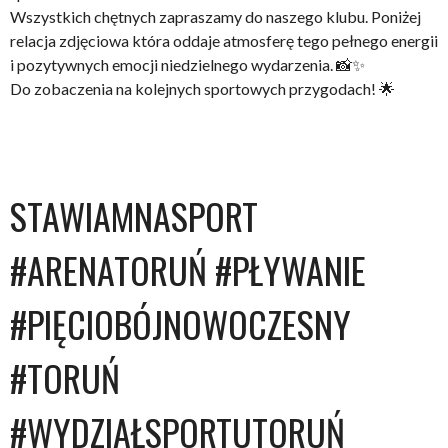
Wszystkich chętnych zapraszamy do naszego klubu. Poniżej
relacja zdjęciowa która oddaje atmosferę tego pełnego energii
i pozytywnych emocji niedzielnego wydarzenia. 📸✨
Do zobaczenia na kolejnych sportowych przygodach! 🌟
STAWIAMNASPORT
#ARENATORUŃ #PŁYWANIE
#PIĘCIOBÓJNOWOCZESNY
#TORUŃ
#WYDZIAŁSPORTUTORUŃ