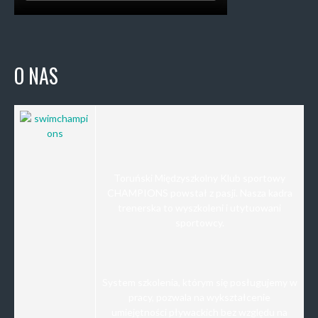
O NAS
Toruński Międzyszkolny Klub sportowy
CHAMPIONS powstał z pasji. Nasza kadra
trenerska to wyszkoleni i utytuowani
sportowcy.
System szkolenia, którym się posługujemy w
pracy, pozwala na wykształcenie
umiejętności pływackich bez względu na