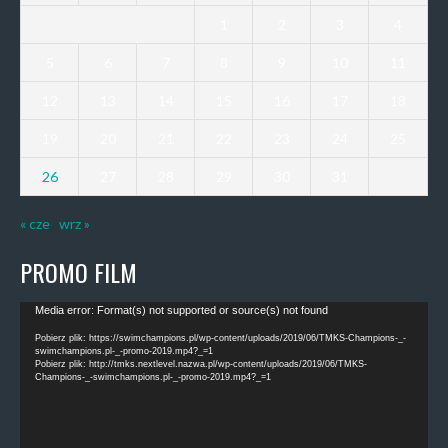
1
2
3
4
5
6
7
8
9
10
11
12
13
14
15
16
17
18
19
20
21
22
23
24
25
26
27
28
29
30
31
« cze
wrz »
PROMO FILM
Odtwarzacz
Media error: Format(s) not supported or source(s) not found
video
Pobierz plik: https://swimchampions.pl/wp-content/uploads/2019/06/TMKS-Champions-_-
swimchampions.pl-_-promo-2019.mp4?_=1
Pobierz plik: http://tmks.nextlevel.nazwa.pl/wp-content/uploads/2019/06/TMKS-
Champions-_-swimchampions.pl-_-promo-2019.mp4?_=1