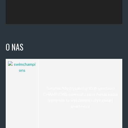
O NAS
Toruński Międzyszkolny Klub sportowy
CHAMPIONS powstał z pasji. Nasza kadra
trenerska to wyszkoleni i utytuowani
sportowcy.