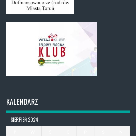
KALENDARZ
SIERPIEŃ 2024
P
W
Ś
C
P
S
N