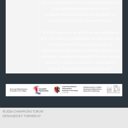
System szkolenia, którym się posługujemy w
pracy, pozwala na wykształcenie
umiejętności pływackich bez względu na
początkowy stopień zaawansowania.
Zróżnicowanie w grupach przeprowadzane
jest nie tylko pod względem umiejętności, ale
również wieku. Rozpoczęcie nauki na
odpowiednio dobranym poziomie wpływa na
szybkość i swobodę zapamiętania nie zawsze
łatwych ruchów pływackich. Wyznajemy
zasadę "Nauczymy pływać każdego”.
© 2026 CHAMPIONS TORUŃ
DESIGNED BY THEMEBOY