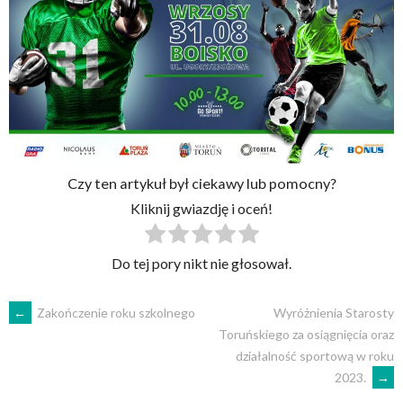
Czy ten artykuł był ciekawy lub pomocny?
Kliknij gwiazdję i oceń!
Do tej pory nikt nie głosował.
POST
←
Zakończenie roku szkolnego
Wyróżnienia Starosty
Toruńskiego za osiągnięcia oraz
działalność sportową w roku
NAVIGATION
2023.
→