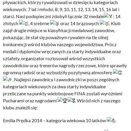
pływackich, którzy rywalizowali w dziesięciu kategoriach
wiekowych: 7 lat i młodsi, 8, 9, 10, 11, 12, 13, 14, 15, 16 lat i
starsi. Nasi podopieczni zdobyli łącznie 32 medale
: 14
złotych
, 4 srebrne
oraz 14 brązowych
. Klub
zajął drugie miejsce w klasyfikacji medalowej zawodów,
pokazując, że stał się poważnym rywalem na tle silnej
konkurencji wśród klubów naszego województwa. Prócz
medali i dyplomów wręczanych za starty indywidualne oraz
sztafety, organizator rozlosował wśród wszystkich
zawodników oraz trenerów nagrody rzeczowe, które sprawiły
ogromną radość oraz wzbudziły pozytywną atmosferę
. Najlepsi zawodnicy i zawodniczki w poszczególnych
kategoriach wiekowych za dwa starty indywidualne
przeliczane na punkty wielobojowe FINA zostali wyróżnieni
Pucharami oraz nagrodami
. Wśród nich z naszego
klubu znaleźli się:
Emilia Prędka 2014 – kategoria wiekowa 10 latków