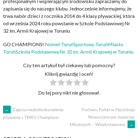
profesjonalnym i wspierającym środowisku zapraszamy do
zapisania się do naszego klubu. Jednocześnie informujemy, że
trwa nabór dzieci z rocznika 2014 do 4 klasy pływackiej, która
od września 2024 roku powstanie w Szkole Podstawowej Nr
32 im. Armii Krajowej w Toruniu
GO CHAMPIONS!
Nomet Toruń
Sportowy Toruń
Miasto
Toruń
Szkoła Podstawowa Nr 32 im. Armii Krajowej w Toruniu
Czy ten artykuł był ciekawy lub pomocny?
Kliknij gwiazdję i oceń!
Do tej pory nikt nie głosował.
POST
←
Zajęcia nauki/doskonalenia
Pucharu Polski w Pięcioboju
Nowoczesnym Juniorów
pływania z TMKS Champions
Młodszych – Władysławowo
→
NAVIGATION