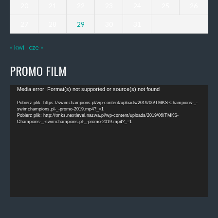
20
21
22
23
24
25
26
27
28
29
30
31
« kwi
cze »
PROMO FILM
Odtwarzacz
Media error: Format(s) not supported or source(s) not found
video
Pobierz plik: https://swimchampions.pl/wp-content/uploads/2019/06/TMKS-Champions-_-
swimchampions.pl-_-promo-2019.mp4?_=1
Pobierz plik: http://tmks.nextlevel.nazwa.pl/wp-content/uploads/2019/06/TMKS-
Champions-_-swimchampions.pl-_-promo-2019.mp4?_=1