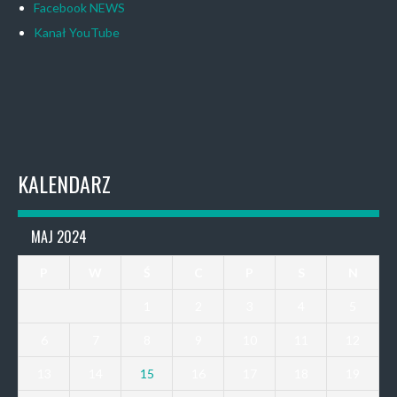
Facebook NEWS
Kanał YouTube
KALENDARZ
MAJ 2024
P
W
Ś
C
P
S
N
1
2
3
4
5
6
7
8
9
10
11
12
13
14
15
16
17
18
19