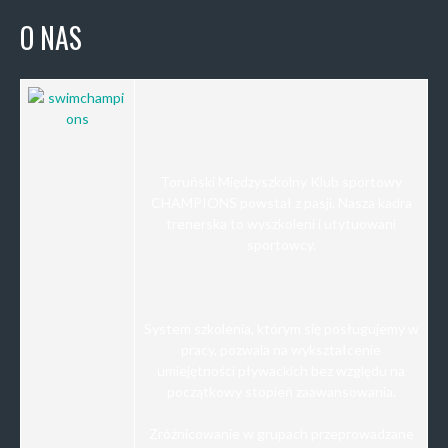
O NAS
Toruński Międzyszkolny Klub sportowy
CHAMPIONS powstał z pasji. Nasza kadra
trenerska to wyszkoleni i utytuowani
sportowcy.
System szkolenia, którym się posługujemy w
pracy, pozwala na wykształcenie
umiejętności pływackich bez względu na
początkowy stopień zaawansowania.
Zróżnicowanie w grupach przeprowadzane