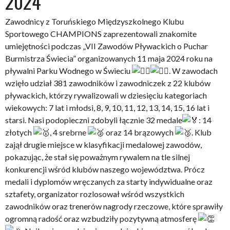
2024
Zawodnicy z Toruńskiego Międzyszkolnego Klubu
Sportowego CHAMPIONS zaprezentowali znakomite
umiejętności podczas „VII Zawodów Pływackich o Puchar
Burmistrza Świecia” organizowanych 11 maja 2024 roku na
pływalni Parku Wodnego w Świeciu
. W zawodach
wzięło udział 381 zawodników i zawodniczek z 22 klubów
pływackich, którzy rywalizowali w dziesięciu kategoriach
wiekowych: 7 lat i młodsi, 8, 9, 10, 11, 12, 13, 14, 15, 16 lat i
starsi. Nasi podopieczni zdobyli łącznie 32 medale
: 14
złotych
, 4 srebrne
oraz 14 brązowych
. Klub
zajął drugie miejsce w klasyfikacji medalowej zawodów,
pokazując, że stał się poważnym rywalem na tle silnej
konkurencji wśród klubów naszego województwa. Prócz
medali i dyplomów wręczanych za starty indywidualne oraz
sztafety, organizator rozlosował wśród wszystkich
zawodników oraz trenerów nagrody rzeczowe, które sprawiły
ogromną radość oraz wzbudziły pozytywną atmosferę