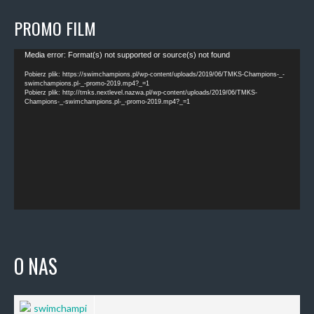
PROMO FILM
Odtwarzacz
Media error: Format(s) not supported or source(s) not found
video
Pobierz plik: https://swimchampions.pl/wp-content/uploads/2019/06/TMKS-Champions-_-
swimchampions.pl-_-promo-2019.mp4?_=1
Pobierz plik: http://tmks.nextlevel.nazwa.pl/wp-content/uploads/2019/06/TMKS-
Champions-_-swimchampions.pl-_-promo-2019.mp4?_=1
O NAS