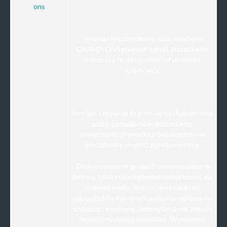
Toruński Międzyszkolny Klub sportowy
CHAMPIONS powstał z pasji. Nasza kadra
trenerska to wyszkoleni i utytuowani
sportowcy.
System szkolenia, którym się posługujemy w
pracy, pozwala na wykształcenie
umiejętności pływackich bez względu na
początkowy stopień zaawansowania.
Zróżnicowanie w grupach przeprowadzane
jest nie tylko pod względem umiejętności, ale
również wieku. Rozpoczęcie nauki na
odpowiednio dobranym poziomie wpływa na
szybkość i swobodę zapamiętania nie zawsze
łatwych ruchów pływackich. Wyznajemy