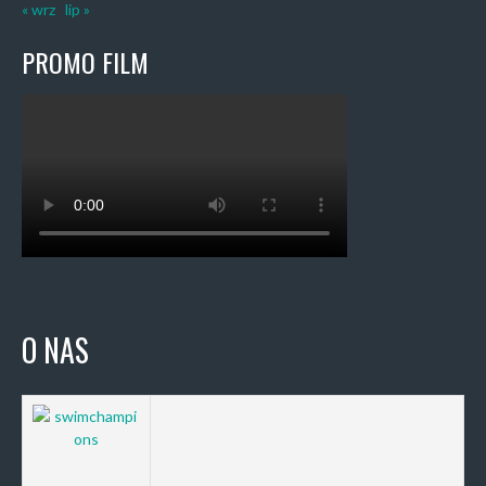
« wrz
lip »
PROMO FILM
O NAS