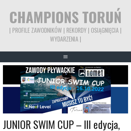
CHAMPIONS TORUŃ
| PROFILE ZAWODNIKÓW | REKORDY | OSIĄGNIĘCIA |
WYDARZENIA |
JUNIOR SWIM CUP – III edycja,