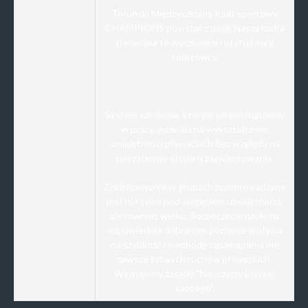
Toruński Międzyszkolny Klub sportowy
CHAMPIONS powstał z pasji. Nasza kadra
trenerska to wyszkoleni i utytuowani
sportowcy.
System szkolenia, którym się posługujemy
w pracy, pozwala na wykształcenie
umiejętności pływackich bez względu na
początkowy stopień zaawansowania.
Zróżnicowanie w grupach przeprowadzane
jest nie tylko pod względem umiejętności,
ale również wieku. Rozpoczęcie nauki na
odpowiednio dobranym poziomie wpływa
na szybkość i swobodę zapamiętania nie
zawsze łatwych ruchów pływackich.
Wyznajemy zasadę "Nauczymy pływać
każdego”.