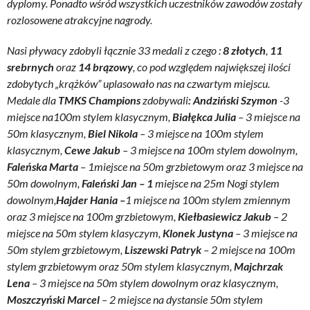
dyplomy. Ponadto wśród wszystkich uczestników zawodów zostały
rozlosowene atrakcyjne nagrody.
Nasi pływacy zdobyli łącznie 33 medali z czego :
8 złotych
,
11
srebrnych
oraz
14 brązowy
, co pod względem największej ilości
zdobytych „krążków” uplasowało nas na czwartym miejscu.
Medale dla
TMKS Champions
zdobywali
:
Andziński Szymon
-3
miejsce na100m stylem klasycznym,
Białękca Julia
– 3 miejsce na
50m klasycznym,
Biel Nikola
– 3 miejsce na 100m stylem
klasycznym,
Cewe Jakub
– 3 miejsce na 100m stylem dowolnym,
Faleńska Marta
– 1miejsce na 50m grzbietowym oraz 3 miejsce na
50m dowolnym,
Faleński Jan – 1
miejsce na 25m Nogi stylem
dowolnym,
Hajder Hania –
1 miejsce na 100m stylem zmiennym
oraz 3 miejsce na 100m grzbietowym,
Kiełbasiewicz Jakub
– 2
miejsce na 50m stylem klasyczym,
Klonek Justyna
– 3 miejsce na
50m stylem grzbietowym,
Liszewski Patryk
– 2 miejsce na 100m
stylem grzbietowym oraz 50m stylem klasycznym,
Majchrzak
Lena
– 3 miejsce na 50m stylem dowolnym oraz klasycznym,
Moszczyński Marcel
– 2 miejsce na dystansie 50m stylem