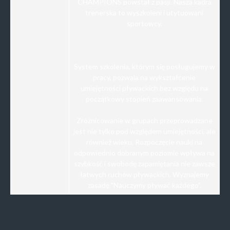
CHAMPIONS powstał z pasji. Nasza kadra
trenerska to wyszkoleni i utytuowani
sportowcy.
System szkolenia, którym się posługujemy w
pracy, pozwala na wykształcenie
umiejętności pływackich bez względu na
początkowy stopień zaawansowania.
Zróżnicowanie w grupach przeprowadzane
jest nie tylko pod względem umiejętności, ale
również wieku. Rozpoczęcie nauki na
odpowiednio dobranym poziomie wpływa na
szybkość i swobodę zapamiętania nie zawsze
łatwych ruchów pływackich. Wyznajemy
zasadę "Nauczymy pływać każdego”.