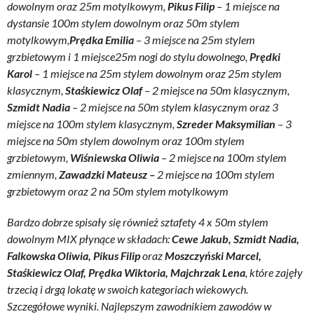
dowolnym oraz 25m motylkowym,
Pikus Filip
– 1 miejsce na
dystansie 100m stylem dowolnym oraz 50m stylem
motylkowym,
Prędka Emilia
– 3 miejsce na 25m stylem
grzbietowym i 1 miejsce25m nogi do stylu dowolnego,
Prędki
Karol
– 1 miejsce na 25m stylem dowolnym oraz 25m stylem
klasycznym,
Staśkiewicz Olaf
– 2 miejsce na 50m klasycznym,
Szmidt Nadia
– 2 miejsce na 50m stylem klasycznym oraz 3
miejsce na 100m stylem klasycznym,
Szreder Maksymilian
– 3
miejsce na 50m stylem dowolnym oraz 100m stylem
grzbietowym,
Wiśniewska Oliwia
– 2 miejsce na 100m stylem
zmiennym,
Zawadzki Mateusz –
2 miejsce na 100m stylem
grzbietowym oraz 2 na 50m stylem motylkowym
Bardzo dobrze spisały się również sztafety 4 x 50m stylem
dowolnym MIX płynące w składach:
Cewe Jakub, Szmidt Nadia,
Falkowska Oliwia, Pikus Filip
oraz
Moszczyński Marcel,
Staśkiewicz Olaf, Prędka Wiktoria, Majchrzak Lena
, które zajęły
trzecią i drgą lokatę w swoich kategoriach wiekowych.
Szczegółowe wyniki. Najlepszym zawodnikiem zawodów w