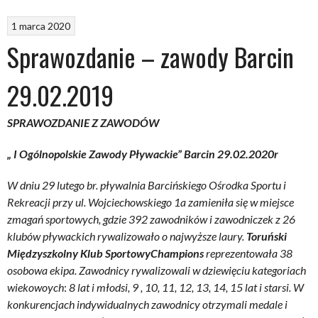
1 marca 2020
Sprawozdanie – zawody Barcin
29.02.2019
SPRAWOZDANIE Z ZAWODÓW
„ I Ogólnopolskie Zawody Pływackie” Barcin 29.02.2020r
W dniu 29 lutego br. pływalnia Barcińskiego Ośrodka Sportu i
Rekreacji przy ul. Wojciechowskiego 1a zamieniła się w miejsce
zmagań sportowych, gdzie 392 zawodników i zawodniczek z 26
klubów pływackich rywalizowało o najwyższe laury.
Toruński
Międzyszkolny Klub SportowyChampions
reprezentowała 38
osobowa ekipa. Zawodnicy rywalizowali w dziewięciu kategoriach
wiekowoych
:
8 lat i młodsi, 9 , 10, 11, 12, 13, 14, 15 lat i starsi. W
konkurencjach indywidualnych zawodnicy otrzymali medale i