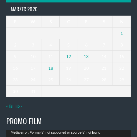
MARZEC 2020
P
W
Ś
C
P
S
N
1
2
3
4
5
6
7
8
9
10
11
12
13
14
15
16
17
18
19
20
21
22
23
24
25
26
27
28
29
30
31
« lis
lip »
PROMO FILM
Odtwarzacz
Media error: Format(s) not supported or source(s) not found