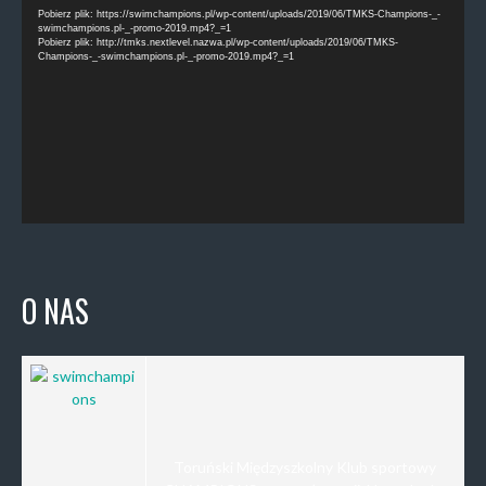
video
Pobierz plik: https://swimchampions.pl/wp-content/uploads/2019/06/TMKS-Champions-_-
swimchampions.pl-_-promo-2019.mp4?_=1
Pobierz plik: http://tmks.nextlevel.nazwa.pl/wp-content/uploads/2019/06/TMKS-
Champions-_-swimchampions.pl-_-promo-2019.mp4?_=1
O NAS
Toruński Międzyszkolny Klub sportowy