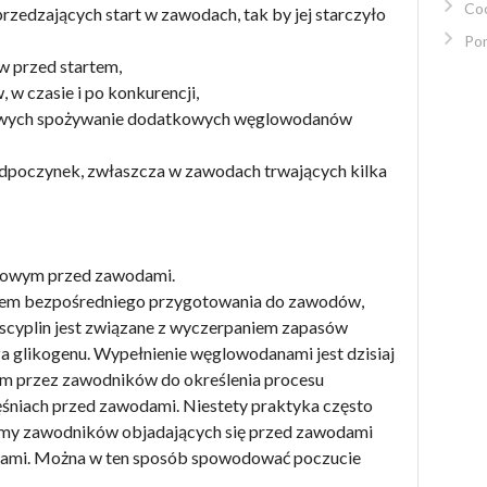
Co
przedzających start w zawodach, tak by jej starczyło
Po
w przed startem,
 w czasie i po konkurencji,
owych spożywanie dodatkowych węglowodanów
odpoczynek, zwłaszcza w zawodach trwających kilka
nowym przed zawodami.
tem bezpośredniego przygotowania do zawodów,
scyplin jest związane z wyczerpaniem zapasów
a glikogenu. Wypełnienie węglowodanami jest dzisiaj
m przez zawodników do określenia procesu
śniach przed zawodami. Niestety praktyka często
wujemy zawodników objadających się przed zawodami
wami. Można w ten sposób spowodować poczucie