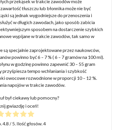
stałych przekąsek w trakcie zawodów może
awartość tłuszczu lub błonnika może nie być
kąski są jednak wygodniejsze do przenoszenia i
łużyć w długich zawodach, jako sposób zabicia
fektywniejszym sposobem na dostarczenie szybkich
owe wypijane w trakcie zawodów, tak samo w
owe są specjalnie zaprojektowane przez naukowców,
anów powinno być 6 – 7 % ( 6 – 7 gramów na 100 ml).
płynu w godzinę powinno zapewnić 30 – 55 gram
przyśpiesza tempo wchłaniania i szybkość
soki owocowe rozwodnione w proporcji 10 – 12 %.
ania napojów w trakcie zawodów.
kuł był ciekawy lub pomocny?
knij gwiazdję i oceń!
o.
4.8
/ 5. Ilość głosów.
4