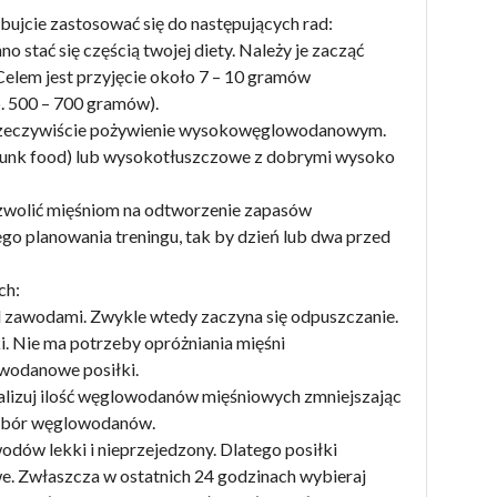
bujcie zastosować się do następujących rad:
stać się częścią twojej diety. Należy je zacząć
Celem jest przyjęcie około 7 – 10 gramów
. 500 – 700 gramów).
est rzeczywiście pożywienie wysokowęglowodanowym.
(junk food) lub wysokotłuszczowe z dobrymi wysoko
pozwolić mięśniom na odtworzenie zapasów
 planowania treningu, tak by dzień lub dwa przed
ch:
ed zawodami. Zwykle wtedy zaczyna się odpuszczanie.
i. Nie ma potrzeby opróżniania mięśni
wodanowe posiłki.
lizuj ilość węglowodanów mięśniowych zmniejszając
pobór węglowodanów.
dów lekki i nieprzejedzony. Dlatego posiłki
e. Zwłaszcza w ostatnich 24 godzinach wybieraj