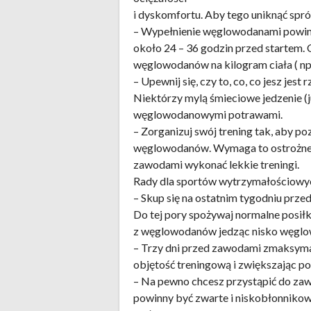
i dyskomfortu. Aby tego uniknąć spró
– Wypełnienie węglowodanami powinno 
około 24 – 36 godzin przed startem. 
węglowodanów na kilogram ciała ( np
– Upewnij się, czy to, co, co jesz j
Niektórzy mylą śmieciowe jedzenie 
węglowodanowymi potrawami.
– Zorganizuj swój trening tak, aby 
węglowodanów. Wymaga to ostrożnego
zawodami wykonać lekkie treningi.
Rady dla sportów wytrzymałościowy
– Skup się na ostatnim tygodniu prz
Do tej pory spożywaj normalne posiłk
z węglowodanów jedząc nisko węglo
– Trzy dni przed zawodami zmaksyma
objętość treningową i zwiększając 
– Na pewno chcesz przystąpić do zawo
powinny być zwarte i niskobłonnikow