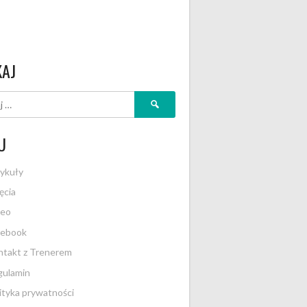
KAJ
Szukaj:
U
ykuły
ęcia
deo
cebook
takt z Trenerem
gulamin
ityka prywatności