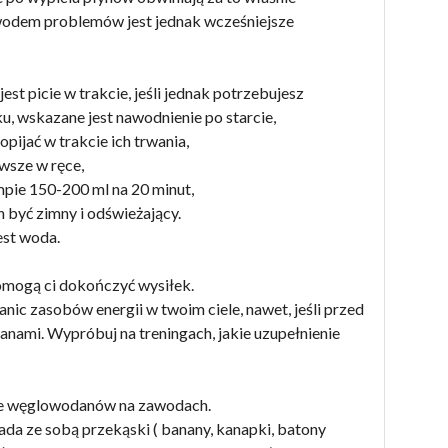
odem problemów jest jednak wcześniejsze
st picie w trakcie, jeśli jednak potrzebujesz
, wskazane jest nawodnienie po starcie,
pijać w trakcie ich trwania,
awsze w ręce,
mpie 150-200 ml na 20 minut,
n być zimny i odświeżający.
est woda.
mogą ci dokończyć wysiłek.
nic zasobów energii w twoim ciele, nawet, jeśli przed
nami. Wypróbuj na treningach, jakie uzupełnienie
je węglowodanów na zawodach.
da ze sobą przekąski ( banany, kanapki, batony