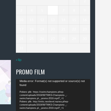
1
2
3
4
5
6
7
8
9
10
11
12
13
14
15
16
17
18
19
20
21
22
23
24
25
26
27
28
29
30
31
« lip
PROMO FILM
Odtwarzacz
Media error: Format(s) not supported or source(s) not
found
video
Pobierz plik: https://swimchampions.pl/wp-
content/uploads/2019/06/TMKS-Champions-_-
swimchampions.pl-_-promo-2019.mp4?_=1
Pobierz plik: http://tmks.nextlevel.nazwa.pl/wp-
content/uploads/2019/06/TMKS-Champions-_-
swimchampions.pl-_-promo-2019.mp4?_=1