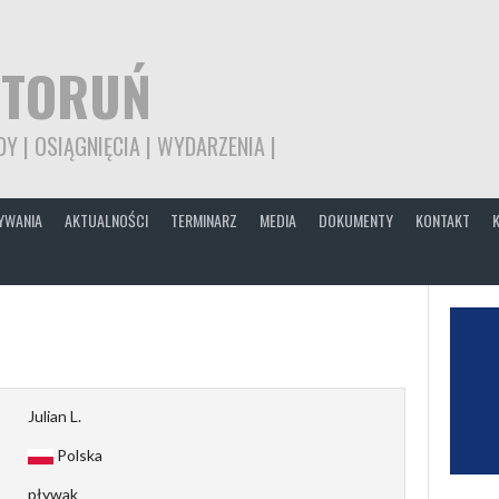
 TORUŃ
Y | OSIĄGNIĘCIA | WYDARZENIA |
YWANIA
AKTUALNOŚCI
TERMINARZ
MEDIA
DOKUMENTY
KONTAKT
Julian L.
Polska
pływak