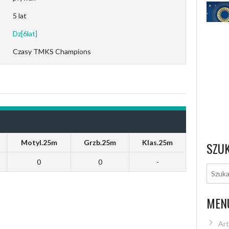
5 lat
Dz[6lat]
Czasy TMKS Champions
Motyl.25m
Grzb.25m
Klas.25m
SZU
0
0
-
MEN
Art