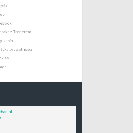
ęcia
deo
cebook
takt z Trenerem
gulamin
ityka prywatności
okies
moc