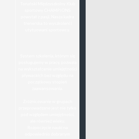
Toruński Międzyszkolny Klub
sportowy CHAMPIONS
powstał z pasji. Nasza kadra
trenerska to wyszkoleni i
utytuowani sportowcy.
System szkolenia, którym się
posługujemy w pracy, pozwala
na wykształcenie umiejętności
pływackich bez względu na
początkowy stopień
zaawansowania.
Zróżnicowanie w grupach
przeprowadzane jest nie tylko
pod względem umiejętności,
ale również wieku.
Rozpoczęcie nauki na
odpowiednio dobranym