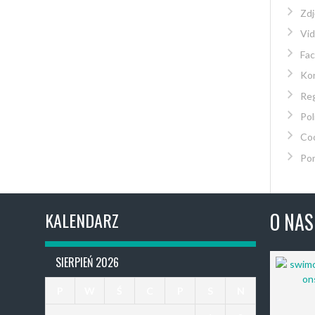
Zdj
Vi
Fa
Kon
Re
Pol
Co
Po
KALENDARZ
O NAS
SIERPIEŃ 2026
P
W
Ś
C
P
S
N