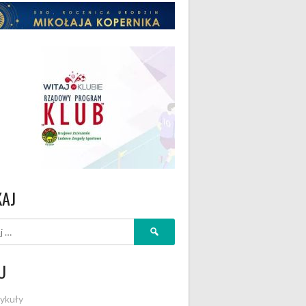
KAJ
Szukaj:
U
ykuły