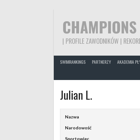
Skip
to
content
CHAMPIONS
| PROFILE ZAWODNIKÓW | REKORD
SWIMRANKINGS
PARTNERZY
AKADEMIA PŁ
Julian L.
Nazwa
Narodowość
Sportowiec