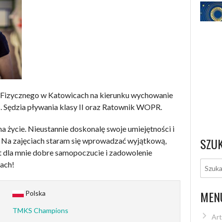
izycznego w Katowicach na kierunku wychowanie
ss. Sędzia pływania klasy II oraz Ratownik WOPR.
a życie. Nieustannie doskonalę swoje umiejętności i
SZU
. Na zajęciach staram się wprowadzać wyjątkową,
st dla mnie dobre samopoczucie i zadowolenie
ach!
MEN
Polska
TMKS Champions
Art