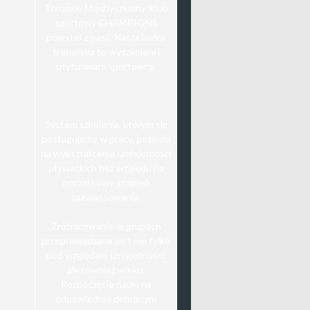
Toruński Międzyszkolny Klub
sportowy CHAMPIONS
powstał z pasji. Nasza kadra
trenerska to wyszkoleni i
utytuowani sportowcy.
System szkolenia, którym się
posługujemy w pracy, pozwala
na wykształcenie umiejętności
pływackich bez względu na
początkowy stopień
zaawansowania.
Zróżnicowanie w grupach
przeprowadzane jest nie tylko
pod względem umiejętności,
ale również wieku.
Rozpoczęcie nauki na
odpowiednio dobranym