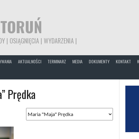
 TORUŃ
Y | OSIĄGNIĘCIA | WYDARZENIA |
YWANIA
AKTUALNOŚCI
TERMINARZ
MEDIA
DOKUMENTY
KONTAKT
a” Prędka