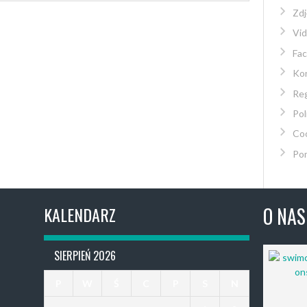
Zdj
Vi
Fa
Kon
Re
Pol
Co
Po
KALENDARZ
O NAS
SIERPIEŃ 2026
P
W
Ś
C
P
S
N