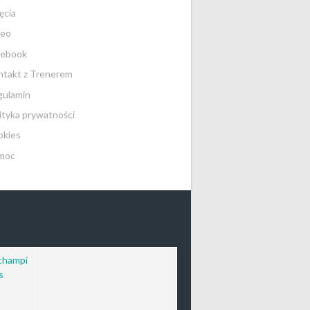
ęcia
deo
cebook
takt z Trenerem
gulamin
ityka prywatności
okies
moc