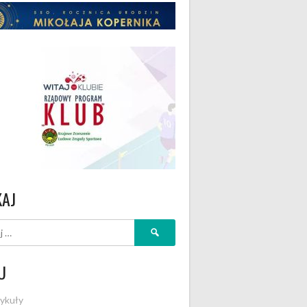
KAJ
Szukaj:
U
ykuły