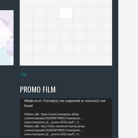
1
2
3
4
5
6
7
8
9
10
11
12
13
14
15
16
17
18
19
20
21
22
23
24
25
26
27
28
29
30
31
« lip
PROMO FILM
Odtwarzacz
Media error: Format(s) not supported or source(s) not
found
video
Pobierz plik: https://swimchampions.pl/wp-
content/uploads/2019/06/TMKS-Champions-_-
swimchampions.pl-_-promo-2019.mp4?_=1
Pobierz plik: http://tmks.nextlevel.nazwa.pl/wp-
content/uploads/2019/06/TMKS-Champions-_-
swimchampions.pl-_-promo-2019.mp4?_=1