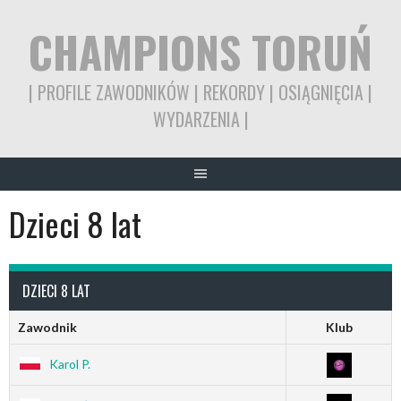
Skip
CHAMPIONS TORUŃ
to
content
| PROFILE ZAWODNIKÓW | REKORDY | OSIĄGNIĘCIA |
WYDARZENIA |
Dzieci 8 lat
DZIECI 8 LAT
Zawodnik
Klub
Karol P.