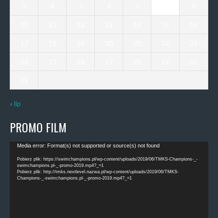
3
4
5
6
7
8
9
10
11
12
13
14
15
16
17
18
19
20
21
22
23
24
25
26
27
28
29
30
31
« lip
PROMO FILM
Odtwarzacz
Media error: Format(s) not supported or source(s) not found
video
Pobierz plik: https://swimchampions.pl/wp-content/uploads/2019/06/TMKS-Champions-_-
swimchampions.pl-_-promo-2019.mp4?_=1
Pobierz plik: http://tmks.nextlevel.nazwa.pl/wp-content/uploads/2019/06/TMKS-
Champions-_-swimchampions.pl-_-promo-2019.mp4?_=1