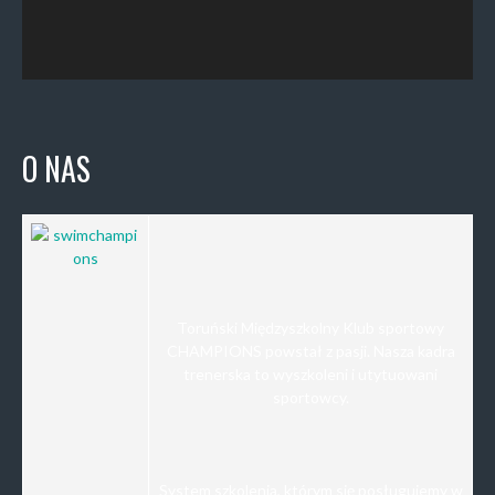
O NAS
Toruński Międzyszkolny Klub sportowy
CHAMPIONS powstał z pasji. Nasza kadra
trenerska to wyszkoleni i utytuowani
sportowcy.
System szkolenia, którym się posługujemy w