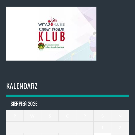
KALENDARZ
SIERPIEŃ 2026
P
W
Ś
C
P
S
N
1
2