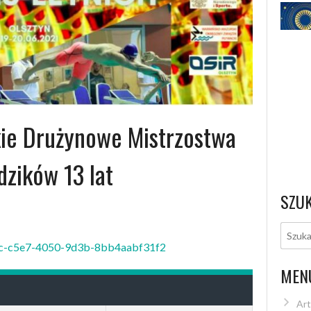
ie Drużynowe Mistrzostwa
zików 13 lat
SZU
5c7c-c5e7-4050-9d3b-8bb4aabf31f2
MEN
Art