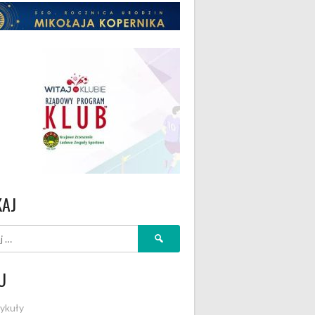
KAJ
Szukaj:
U
ykuły