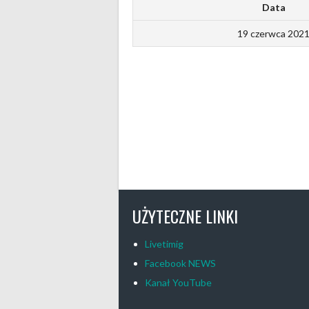
Data
19 czerwca 202
UŻYTECZNE LINKI
Livetimig
Facebook NEWS
Kanał YouTube