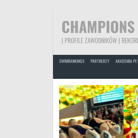
Skip
to
content
CHAMPIONS
| PROFILE ZAWODNIKÓW | REKORD
SWIMRANKINGS
PARTNERZY
AKADEMIA PŁ