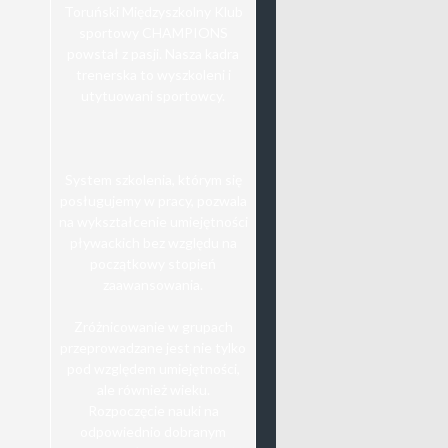
Toruński Międzyszkolny Klub
sportowy CHAMPIONS
powstał z pasji. Nasza kadra
trenerska to wyszkoleni i
utytuowani sportowcy.
System szkolenia, którym się
posługujemy w pracy, pozwala
na wykształcenie umiejętności
pływackich bez względu na
początkowy stopień
zaawansowania.
Zróżnicowanie w grupach
przeprowadzane jest nie tylko
pod względem umiejętności,
ale również wieku.
Rozpoczęcie nauki na
odpowiednio dobranym