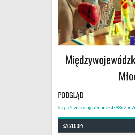
Międzywojewódzk
Młod
PODGLĄD
http://livetiming.pl/contest/9867
SZCZEGÓŁY