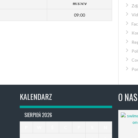
m:s:v:v
Zdj
Vi
1
09:00
Fa
Kon
Re
Pol
Co
Po
KALENDARZ
O NAS
SIERPIEŃ 2026
P
W
Ś
C
P
S
N