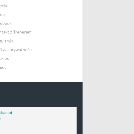
ęcia
deo
cebook
takt z Trenerem
gulamin
ityka prywatności
okies
moc