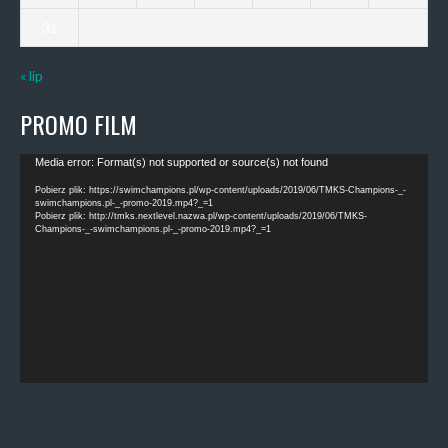
31
« lip
PROMO FILM
Odtwarzacz
Media error: Format(s) not supported or source(s) not found
video
Pobierz plik: https://swimchampions.pl/wp-content/uploads/2019/06/TMKS-Champions-_-
swimchampions.pl-_-promo-2019.mp4?_=1
Pobierz plik: http://tmks.nextlevel.nazwa.pl/wp-content/uploads/2019/06/TMKS-
Champions-_-swimchampions.pl-_-promo-2019.mp4?_=1