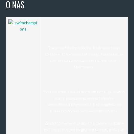
O NAS
Toruński Międzyszkolny Klub sportowy
CHAMPIONS powstał z pasji. Nasza kadra
trenerska to wyszkoleni i utytuowani
sportowcy.
System szkolenia, którym się posługujemy w
pracy, pozwala na wykształcenie
umiejętności pływackich bez względu na
początkowy stopień zaawansowania.
Zróżnicowanie w grupach przeprowadzane
jest nie tylko pod względem umiejętności, ale