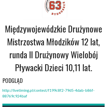
Międzywojewódzkie Drużynowe
Mistrzostwa Młodzików 12 lat,
runda II Drużynowy Wielobój
Pływacki Dzieci 10,11 lat.
PODGLĄD
http://livetiming.pl/contest/f199c8f2-79d5-4dab-b86f-
88769c924baf