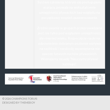
System szkolenia, którym się posługujemy
w pracy, pozwala na wykształcenie
umiejętności pływackich bez względu na
początkowy stopień zaawansowania.
Zróżnicowanie w grupach przeprowadzane
jest nie tylko pod względem umiejętności,
ale również wieku. Rozpoczęcie nauki na
odpowiednio dobranym poziomie wpływa
na szybkość i swobodę zapamiętania nie
zawsze łatwych ruchów pływackich.
Wyznajemy zasadę "Nauczymy pływać
każdego”.
© 2026 CHAMPIONS TORUŃ
DESIGNED BY THEMEBOY