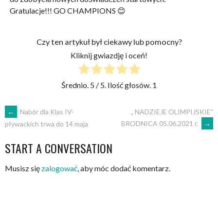
Gratulacje!!! GO CHAMPIONS 😊
Czy ten artykuł był ciekawy lub pomocny?
Kliknij gwiazdję i oceń!
Średnio.
5
/ 5. Ilość głosów.
1
←
Nabór dla Klas IV-
„ NADZIEJE OLIMPIJSKIE”
BRODNICA 05.06.2021 r.
→
pływackich trwa do 14 maja
START A CONVERSATION
Musisz się
zalogować
, aby móc dodać komentarz.