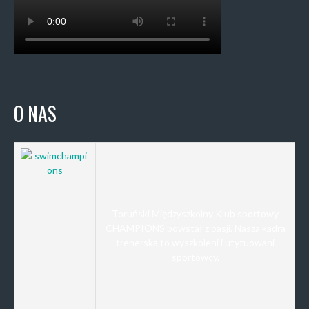
O NAS
Toruński Międzyszkolny Klub sportowy
CHAMPIONS powstał z pasji. Nasza kadra
trenerska to wyszkoleni i utytuowani
sportowcy.