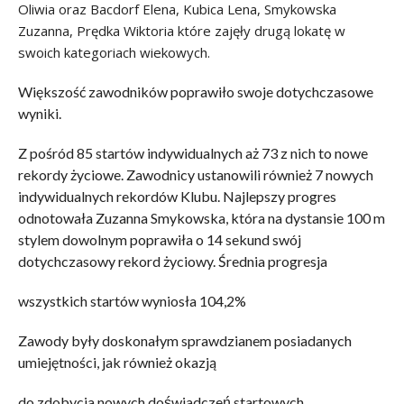
Oliwia oraz Bacdorf Elena,
Kubica Lena, Smykowska
Zuzanna, Prędka Wiktoria które zajęły drugą l
okatę w
swoich kategoriach wiekowych.
Większość zawodników poprawiło swoje dotychczasowe
wyniki.
Z pośród 85 startów indywidualnych aż 73 z nich to nowe
rekordy życiowe. Zawodnicy ustanowili również 7 nowych
indywidualnych rekordów Klubu. Najlepszy progres
odnotowała Zuzanna Smykowska, która na dystansie 100 m
stylem dowolnym poprawiła o 14 sekund swój
dotychczasowy rekord życiowy. Średnia progresja
wszystkich startów wyniosła 104,2%
Zawody były doskonałym sprawdzianem posiadanych
umiejętności, jak również okazją
do zdobycia nowych doświadczeń startowych.